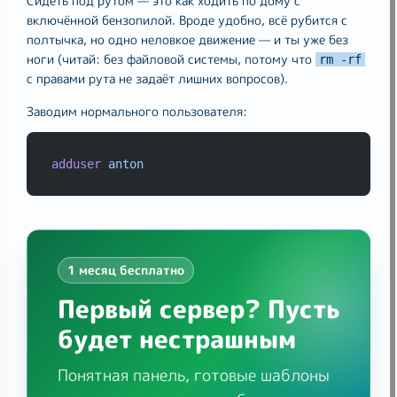
Сидеть под рутом — это как ходить по дому с
включённой бензопилой. Вроде удобно, всё рубится с
полтычка, но одно неловкое движение — и ты уже без
ноги (читай: без файловой системы, потому что
rm -rf
с правами рута не задаёт лишних вопросов).
Заводим нормального пользователя:
adduser
anton
1 месяц бесплатно
Первый сервер? Пусть
будет нестрашным
Понятная панель, готовые шаблоны