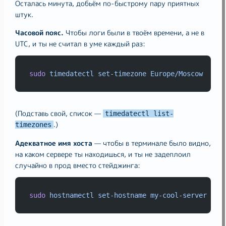
Осталась минута, добьём по-быстрому пару приятных
штук.
Часовой пояс.
Чтобы логи были в твоём времени, а не в
UTC, и ты не считал в уме каждый раз:
sudo
timedatectl
set-timezone
Europe/Moscow
(Подставь свой, список —
timedatectl list-
.)
timezones
Адекватное имя хоста
— чтобы в терминале было видно,
на каком сервере ты находишься, и ты не задеплоил
случайно в прод вместо стейджинга:
sudo
hostnamectl
set-hostname
my-cool-server