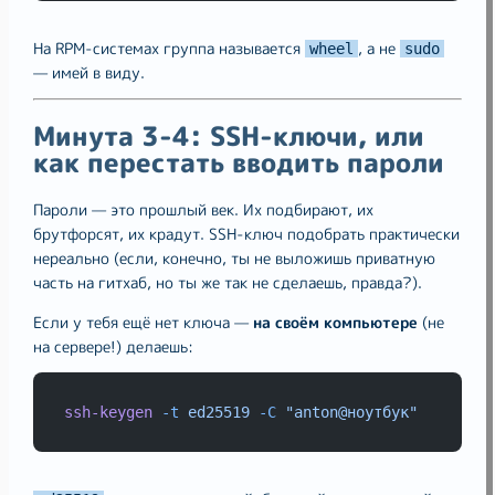
На RPM-системах группа называется
, а не
wheel
sudo
— имей в виду.
Минута 3-4: SSH-ключи, или
как перестать вводить пароли
Пароли — это прошлый век. Их подбирают, их
брутфорсят, их крадут. SSH-ключ подобрать практически
нереально (если, конечно, ты не выложишь приватную
часть на гитхаб, но ты же так не сделаешь, правда?).
Если у тебя ещё нет ключа —
на своём компьютере
(не
на сервере!) делаешь:
ssh-keygen
-t
ed25519
-C
"anton@ноутбук"