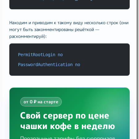
Находим и приводим к такому виду несколько строк (они
могут быть закомментированы решёткой —
раскомментируй):
PermitRootLogin
no
PasswordAuthentication
no
от 0 ₽ на старте
Свой сервер по цене
чашки кофе в неделю
Прозрачные тарифы без сюрпризов