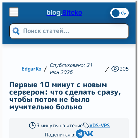
blog.
Siteko
Теги
Web-разработка
Опубликовано: 21
Laravel
PHP
Linux
EdgarKo
205
июн 2026
Хостинг
VPS
Хостинг
VDS-VPS
Первые 10 минут с новым
сервером: что сделать сразу,
CSS
SEO
чтобы потом не было
мучительно больно
3 минуты на чтение
VDS-VPS
Поделится в: