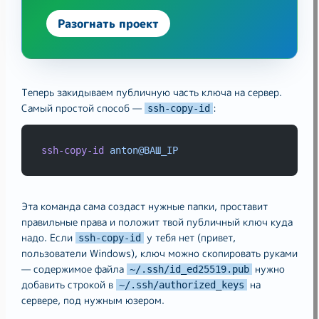
Разогнать проект
Теперь закидываем публичную часть ключа на сервер.
Самый простой способ —
:
ssh-copy-id
ssh-copy-id
anton@ВАШ_IP
Эта команда сама создаст нужные папки, проставит
правильные права и положит твой публичный ключ куда
надо. Если
у тебя нет (привет,
ssh-copy-id
пользователи Windows), ключ можно скопировать руками
— содержимое файла
нужно
~/.ssh/id_ed25519.pub
добавить строкой в
на
~/.ssh/authorized_keys
сервере, под нужным юзером.