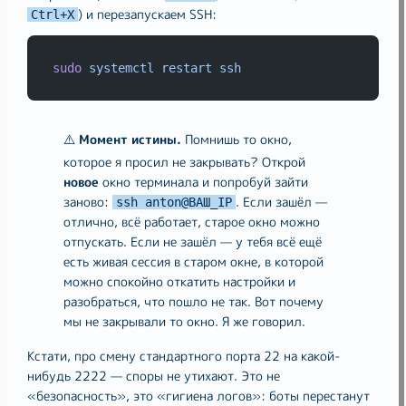
) и перезапускаем SSH:
Ctrl+X
sudo
systemctl
restart
ssh
⚠️
Момент истины.
Помнишь то окно,
которое я просил не закрывать? Открой
новое
окно терминала и попробуй зайти
заново:
. Если зашёл —
ssh anton@ВАШ_IP
отлично, всё работает, старое окно можно
отпускать. Если не зашёл — у тебя всё ещё
есть живая сессия в старом окне, в которой
можно спокойно откатить настройки и
разобраться, что пошло не так. Вот почему
мы не закрывали то окно. Я же говорил.
Кстати, про смену стандартного порта 22 на какой-
нибудь 2222 — споры не утихают. Это не
«безопасность», это «гигиена логов»: боты перестанут