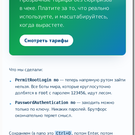
в чеке. Платите за то, что реально
используете, и масштабируйтесь,
когда вырастете.
Смотреть тарифы
Что мы сделали:
— теперь напрямую рутом зайти
PermitRootLogin no
нельзя. Все боты мира, которые круглосуточно
долбятся в
с паролем
, идут лесом.
root
123456
— заходить можно
PasswordAuthentication no
только по ключу. Никаких паролей. Брутфорс
окончательно теряет смысл.
Сохраняем (в nano это
, потом Enter, потом
Ctrl+O