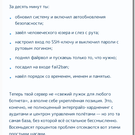
За десять минут ты:
обновил систему и включил автообновления
безопасности;
завёл человеческого юзера и слез с рута;
настроил вход по SSH-ключу и выключил пароли с
рутовым логином;
поднял файрвол и пускаешь только то, что нужно;
посадил на входе fail2ban;
навёл порядок со временем, именем и памятью.
Теперь твой сервер не «свежий лужок для любого
ботнета», а вполне себе укреплённая позиция. Это,
конечно, не полноценный энтерпрайз-хардненинг с
аудитами и центром управления полётами — но это та
самая база, без которой всё остальное бессмысленно.
Восемьдесят процентов проблем отсекаются вот этими
простыми шагами.