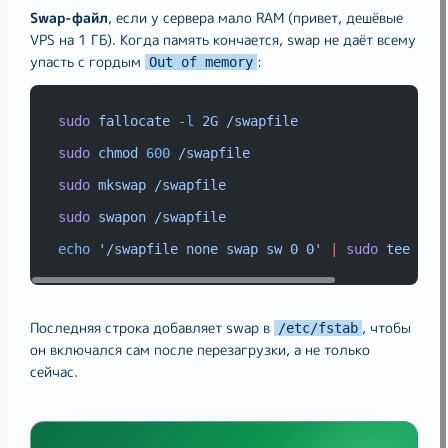
Swap-файл
, если у сервера мало RAM (привет, дешёвые
VPS на 1 ГБ). Когда память кончается, swap не даёт всему
упасть с гордым
:
Out of memory
sudo
fallocate
-l
2G
/swapfile
sudo
chmod
600
/swapfile
sudo
mkswap
/swapfile
sudo
swapon
/swapfile
echo
'/swapfile none swap sw 0 0'
|
sudo
tee
-a
Последняя строка добавляет swap в
, чтобы
/etc/fstab
он включался сам после перезагрузки, а не только
сейчас.