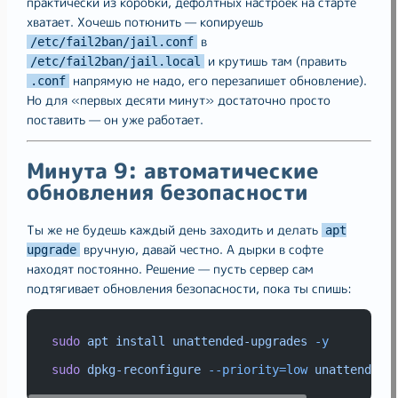
практически из коробки, дефолтных настроек на старте
хватает. Хочешь потюнить — копируешь
в
/etc/fail2ban/jail.conf
и крутишь там (править
/etc/fail2ban/jail.local
напрямую не надо, его перезапишет обновление).
.conf
Но для «первых десяти минут» достаточно просто
поставить — он уже работает.
Минута 9: автоматические
обновления безопасности
Ты же не будешь каждый день заходить и делать
apt
вручную, давай честно. А дырки в софте
upgrade
находят постоянно. Решение — пусть сервер сам
подтягивает обновления безопасности, пока ты спишь:
sudo
apt
install
unattended-upgrades
-y
sudo
dpkg-reconfigure
--priority=low
unattended-