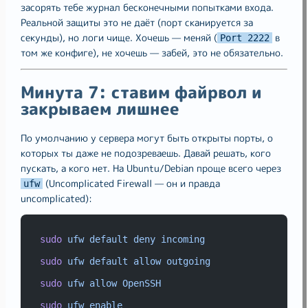
засорять тебе журнал бесконечными попытками входа.
Реальной защиты это не даёт (порт сканируется за
секунды), но логи чище. Хочешь — меняй (
в
Port 2222
том же конфиге), не хочешь — забей, это не обязательно.
Минута 7: ставим файрвол и
закрываем лишнее
По умолчанию у сервера могут быть открыты порты, о
которых ты даже не подозреваешь. Давай решать, кого
пускать, а кого нет. На Ubuntu/Debian проще всего через
(Uncomplicated Firewall — он и правда
ufw
uncomplicated):
sudo
ufw
default
deny
incoming
sudo
ufw
default
allow
outgoing
sudo
ufw
allow
OpenSSH
sudo
ufw
enable