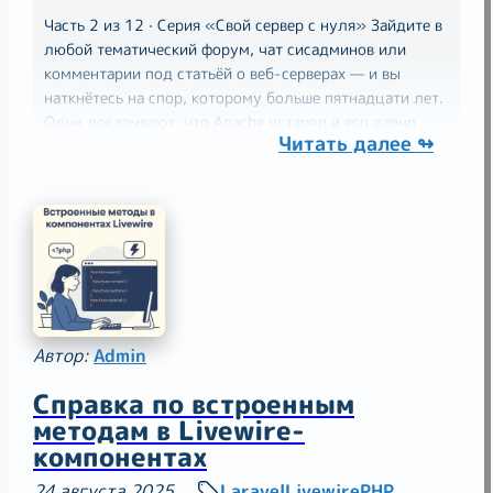
Часть 2 из 12 · Серия «Свой сервер с нуля» Зайдите в
любой тематический форум, чат сисадминов или
комментарии под статьёй о веб-серверах — и вы
наткнётесь на спор, которому больше пятнадцати лет.
Одни доказывают, что Apache устарел и его давно
Читать далее ↬
пора на пенсию. Другие — что nginx переоценён, а
Автор:
Admin
Справка по встроенным
методам в Livewire-
компонентах
24 августа 2025
Laravel
Livewire
PHP