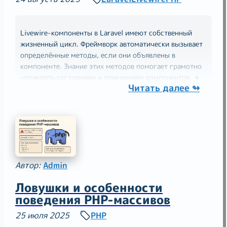
Livewire-компоненты в Laravel имеют собственный
жизненный цикл. Фреймворк автоматически вызывает
определённые методы, если они объявлены в
компоненте. Знание этих методов помогает грамотно
управлять состоянием и поведением компонентов. 🔹
Читать далее ↬
mount() Когда вызывается: Один раз при
инициализации
Автор:
Admin
Ловушки и особенности
поведения PHP-массивов
25 июля 2025
PHP