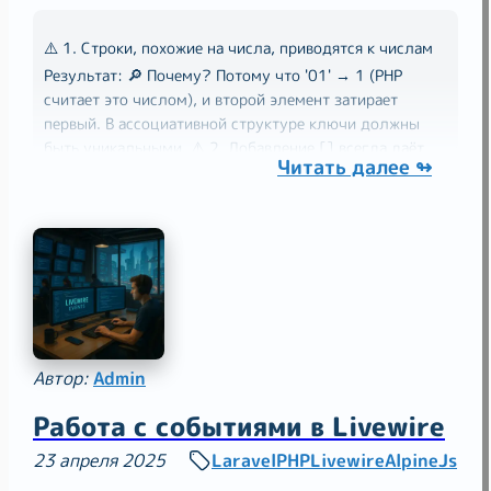
⚠️ 1. Строки, похожие на числа, приводятся к числам
Результат: 🔎 Почему? Потому что '01' → 1 (PHP
считает это числом), и второй элемент затирает
первый. В ассоциативной структуре ключи должны
быть уникальными. ⚠️ 2. Добавление [] всегда даёт
Читать далее ↬
числовой ключ Результат: 📌 Важно: [] не
"продолжает"
Автор:
Admin
Работа с событиями в Livewire
23 апреля 2025
Laravel
PHP
Livewire
AlpineJs