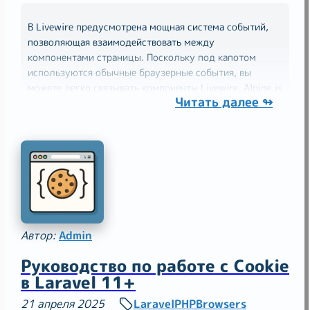
В Livewire предусмотрена мощная система событий,
позволяющая взаимодействовать между
компонентами страницы. Поскольку под капотом
используются обычные браузерные события, вы
можете легко связывать компоненты Livewire, Alpine.js
Читать далее ↬
и даже чистый JavaScript. Генерация событий Чтобы
отправить событие из
Автор:
Admin
Руководство по работе с Cookie
в Laravel 11+
21 апреля 2025
Laravel
PHP
Browsers