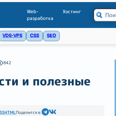
Web-
Хостинг
разработка
VDS-VPS
CSS
SEO
Хостинг
VDS-VPS
CSS
SEO
работка
HTML
Livewire
Blade
Browsers
Jav
Filament 3
Разное
MySQL
SCSS
842
сти и полезные
SS
HTML
Поделится в: