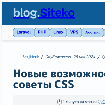
blog.
Siteko
Теги
Laravel
PHP
Linux
VPS
Хостинг
Web-разработка
Laravel
PHP
Linux
VPS
Git
Скорость сайта
PageSpeed
Web-раз
Хостинг
Vite
Exim
Docker
WSL
Illustrator
SerjMerk
Опубликовано: 28 ноя 2024
Новые возможно
советы CSS
1 минута на чтение
C