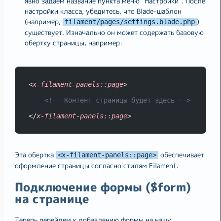
явно задаем название пункта меню "Настройки". После
настройки класса, убедитесь, что Blade-шаблон
(например,
)
filament/pages/settings.blade.php
существует. Изначально он может содержать базовую
обертку страницы, например:
<
x-filament-panels::page
>
<!-- Контент страницы будет здесь -->
</
x-filament-panels::page
>
Эта обертка
обеспечивает
<x-filament-panels::page>
оформление страницы согласно стилям Filament.
Подключение формы ($form)
на странице
Теперь перейдем к добавлению формы на нашу