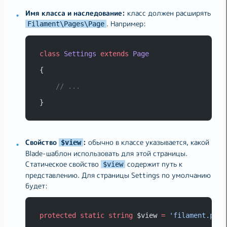
Имя класса и наследование:
класс должен расширять
. Например:
Filament\Pages\Page
class
Settings
extends
Page
{
// ...
}
Свойство
:
обычно в классе указывается, какой
$view
Blade-шаблон использовать для этой страницы.
Статическое свойство
содержит путь к
$view
представлению. Для страницы Settings по умолчанию
будет:
protected
static
string
 $view 
=
'filament.page