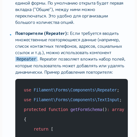
единой формы. По умолчанию открыта будет первая
вкладка ("Общие"), между ними можно
переключаться. Это удобно для организации
большого количества опций.
Повторители (Repeater):
Если требуется вводить
множественные повторяющиеся данные (например,
список контактных телефонов, адресов, социальных
ссылок и т.д.), можно использовать компонент
. Repeater позволяет вложить набор полей,
Repeater
которые пользователь может добавлять или удалять
динамически. Пример добавления повторителя:
use
Filament\Forms\Components\Repeater
;
use
Filament\Forms\Components\TextInput
;
protected
function
getFormSchema
()
:
array
{
return
 [