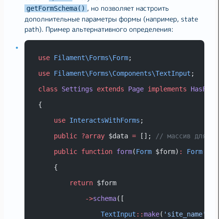
, но позволяет настроить
getFormSchema()
дополнительные параметры формы (например, state
path). Пример альтернативного определения:
use
Filament\Forms\Form
;
use
Filament\Forms\Components\TextInput
;
class
Settings
extends
Page
implements
HasForm
{
use
InteractsWithForms
;
public
?array
 $data 
=
 []; 
// массив для со
public
function
form
(
Form
 $form)
:
Form
    {
return
 $form
->
schema
([
TextInput
::
make
(
'site_name'
)
->