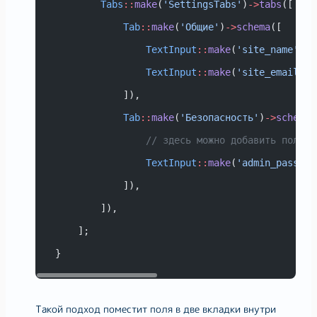
Tabs
::
make
(
'SettingsTabs'
)
->
tabs
([
Tab
::
make
(
'Общие'
)
->
schema
([
TextInput
::
make
(
'site_name'
)
->
TextInput
::
make
(
'site_email'
)
-
            ]),
Tab
::
make
(
'Безопасность'
)
->
schema
(
// здесь можно добавить поля б
TextInput
::
make
(
'admin_passwor
            ]),
        ]),
    ];
}
Такой подход поместит поля в две вкладки внутри