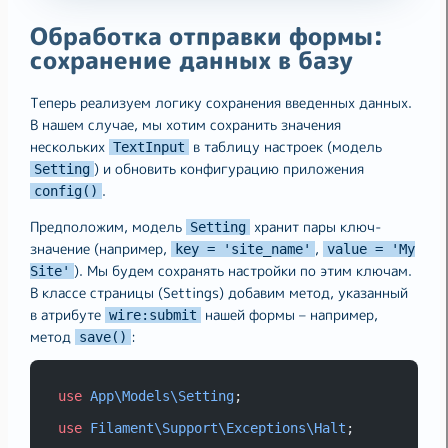
Обработка отправки формы:
сохранение данных в базу
Теперь реализуем логику сохранения введенных данных.
В нашем случае, мы хотим сохранить значения
нескольких
в таблицу настроек (модель
TextInput
) и обновить конфигурацию приложения
Setting
.
config()
Предположим, модель
хранит пары ключ-
Setting
значение (например,
,
key = 'site_name'
value = 'My
). Мы будем сохранять настройки по этим ключам.
Site'
В классе страницы (Settings) добавим метод, указанный
в атрибуте
нашей формы – например,
wire:submit
метод
:
save()
use
App\Models\Setting
;
use
Filament\Support\Exceptions\Halt
;