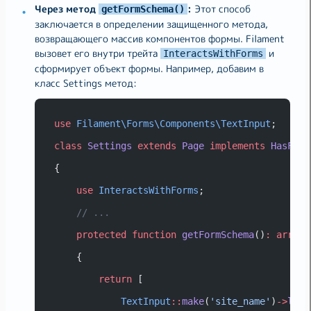
Через метод
:
Этот способ
getFormSchema()
заключается в определении защищенного метода,
возвращающего массив компонентов формы. Filament
вызовет его внутри трейта
и
InteractsWithForms
сформирует объект формы. Например, добавим в
класс Settings метод:
use
Filament\Forms\Components\TextInput
;
class
Settings
extends
Page
implements
HasForm
{
use
InteractsWithForms
;
// ...
protected
function
getFormSchema
()
:
array
    {
return
 [
TextInput
::
make
(
'site_name'
)
->
labe