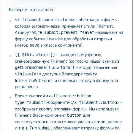
Разберем этот шаблон:
– обертка для формы,
<x-filament-panels::form>
которая автоматически применяет стили Filament.
Атрибут
навешивает на
wire:submit.prevent="save"
форму событие Livewire для обработки отправки
(метод
в классе компонента).
save
– выводит саму форму,
{{ $this->form }}
сгенерированную Filament (согласно нашей схеме из
или
метода). Переменная
getFormSchema()
form()
доступна благодаря трейту
$this->form
InteractsWithForms и содержит готовую форму для
рендеринга.
Блок с кнопкой
<x-filament::button
–
type="submit">Сохранить</x-filament::button>
отображает кнопку отправки формы. Мы используем
Filament Blade-компонент
для
button
конституентного стиля (можно указать стили, размер
и т.д.). Тип
обеспечивает отправку формы по
submit