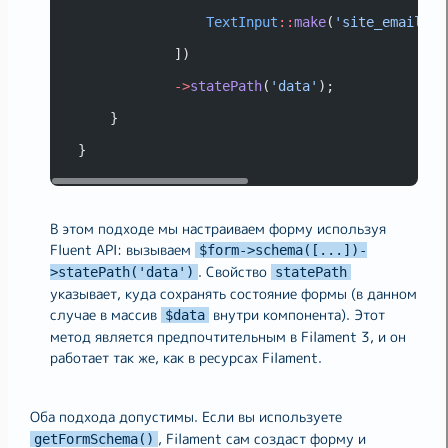
TextInput
::
make
(
'site_email'
)
-
            ])
->
statePath
(
'data'
);
    }
}
В этом подходе мы настраиваем форму используя
Fluent API: вызываем
$form->schema([...])-
. Свойство
>statePath('data')
statePath
указывает, куда сохранять состояние формы (в данном
случае в массив
внутри компонента). Этот
$data
метод является предпочтительным в Filament 3, и он
работает так же, как в ресурсах Filament.
Оба подхода допустимы. Если вы используете
, Filament сам создаст форму и
getFormSchema()