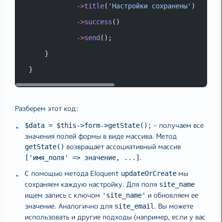
->
title
(
'Настройки сохранены'
)  
->
success
()  
->
send
();
    }
}
Разберем этот код:
– получаем все
$data = $this->form->getState();
значения полей формы в виде массива. Метод
возвращает ассоциативный массив
getState()
.
['имя_поля' => значение, ...]
С помощью метода Eloquent
мы
updateOrCreate
сохраняем каждую настройку. Для поля
site_name
ищем запись с ключом
и обновляем ее
'site_name'
значение. Аналогично для
. Вы можете
site_email
использовать и другие подходы (например, если у вас