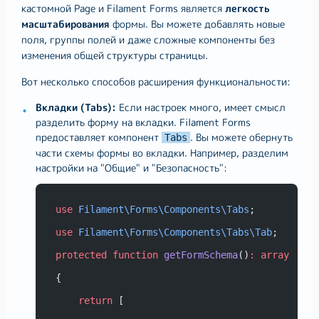
кастомной Page и Filament Forms является
легкость
масштабирования
формы. Вы можете добавлять новые
поля, группы полей и даже сложные компоненты без
изменения общей структуры страницы.
Вот несколько способов расширения функциональности:
Вкладки (Tabs):
Если настроек много, имеет смысл
разделить форму на вкладки. Filament Forms
предоставляет компонент
. Вы можете обернуть
Tabs
части схемы формы во вкладки. Например, разделим
настройки на "Общие" и "Безопасность":
use
Filament\Forms\Components\Tabs
;
use
Filament\Forms\Components\Tabs\Tab
;
protected
function
getFormSchema
()
:
array
{
return
 [