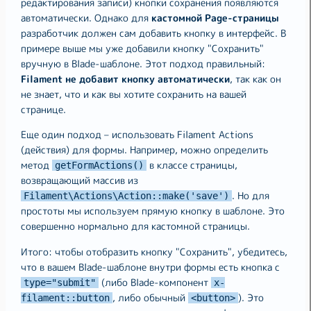
редактирования записи) кнопки сохранения появляются
автоматически. Однако для
кастомной Page-страницы
разработчик должен сам добавить кнопку в интерфейс. В
примере выше мы уже добавили кнопку "Сохранить"
вручную в Blade-шаблоне. Этот подход правильный:
Filament не добавит кнопку автоматически
, так как он
не знает, что и как вы хотите сохранить на вашей
странице.
Еще один подход – использовать Filament Actions
(действия) для формы. Например, можно определить
метод
в классе страницы,
getFormActions()
возвращающий массив из
. Но для
Filament\Actions\Action::make('save')
простоты мы используем прямую кнопку в шаблоне. Это
совершенно нормально для кастомной страницы.
Итого: чтобы отобразить кнопку "Сохранить", убедитесь,
что в вашем Blade-шаблоне внутри формы есть кнопка с
(либо Blade-компонент
type="submit"
x-
, либо обычный
). Это
filament::button
<button>