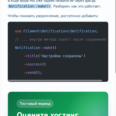
В коде выше мы уже задействовали её через фасад
. Разберем, как это работает.
Notification::make()
Чтобы показать уведомление, достаточно добавить:
use
Filament\Notifications\Notification
;
// ... внутри метода save() после сохранения ...
Notification
::
make
()
->
title
(
'Настройки сохранены'
)
->
success
()
->
send
();
Тестовый период
Оцените хостинг