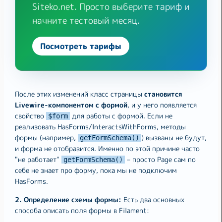
Siteko.net. Просто выберите тариф и
начните тестовый месяц.
Посмотреть тарифы
После этих изменений класс страницы
становится
Livewire-компонентом с формой
, и у него появляется
свойство
для работы с формой. Если не
$form
реализовать HasForms/InteractsWithForms, методы
формы (например,
) вызваны не будут,
getFormSchema()
и форма не отобразится. Именно по этой причине часто
"не работает"
– просто Page сам по
getFormSchema()
себе не знает про форму, пока мы не подключим
HasForms.
2. Определение схемы формы:
Есть два основных
способа описать поля формы в Filament: