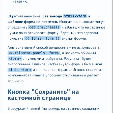
нажатию.
Обратите внимание:
без вывода
в
$this->form
шаблоне форма не появится.
Многие начинающие могут
определить
и забыть, что на странице
getFormSchema()
нужно явно отрисовать форму. Здесь мы это сделали –
поместив
внутри формы.
{{ $this->form }}
Альтернативный способ рендеринга – не использовать
, а написать обычный
<x-filament-panels::form>
с нужными атрибутами. Результат будет
<form>
аналогичный. Главное, чтобы внутри формы был вывод
и кнопка для отправки. Использование же
$this->form
компонентов Filament упрощает стилизацию и делает
код чище.
Кнопка "Сохранить" на
кастомной странице
В ресурсах Filament (например, на странице создания/