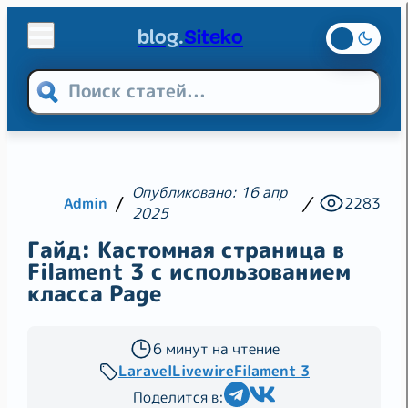
blog.
Siteko
Теги
Web-разработка
Опубликовано: 16 апр
Laravel
PHP
Linux
Admin
2283
2025
Хостинг
VPS
Хостинг
VDS-VPS
Гайд: Кастомная страница в
Filament 3 с использованием
CSS
SEO
класса Page
6 минут на чтение
Laravel
Livewire
Filament 3
Поделится в: