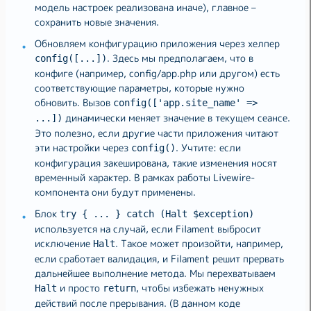
модель настроек реализована иначе), главное –
сохранить новые значения.
Обновляем конфигурацию приложения через хелпер
. Здесь мы предполагаем, что в
config([...])
конфиге (например, config/app.php или другом) есть
соответствующие параметры, которые нужно
обновить. Вызов
config(['app.site_name' =>
динамически меняет значение в текущем сеансе.
...])
Это полезно, если другие части приложения читают
эти настройки через
. Учтите: если
config()
конфигурация закеширована, такие изменения носят
временный характер. В рамках работы Livewire-
компонента они будут применены.
Блок
try { ... } catch (Halt $exception)
используется на случай, если Filament выбросит
исключение
. Такое может произойти, например,
Halt
если сработает валидация, и Filament решит прервать
дальнейшее выполнение метода. Мы перехватываем
и просто
, чтобы избежать ненужных
Halt
return
действий после прерывания. (В данном коде