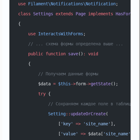
use
Filament\Notifications\Notification
;
class
Settings
extends
Page
implements
HasForms
{
use
InteractsWithForms
;
// ... схема формы определена выше ...
public
function
save
()
:
void
    {
// Получаем данные формы
        $data 
=
$this
->
form
->
getState
();
try
 {
// Сохраняем каждое поле в таблицу н
Setting
::
updateOrCreate
(
                [
'key'
=>
'site_name'
],
                [
'value'
=>
 $data[
'site_name'
]]