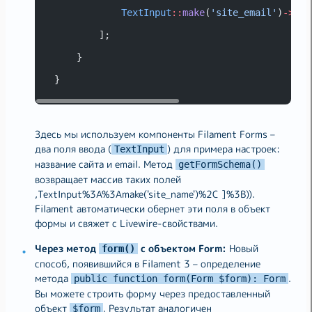
TextInput
::
make
(
'site_email'
)
->
lab
        ];
    }
}
Здесь мы используем компоненты Filament Forms –
два поля ввода (
) для примера настроек:
TextInput
название сайта и email. Метод
getFormSchema()
возвращает массив таких полей
,TextInput%3A%3Amake('site_name')%2C ]%3B)).
Filament автоматически обернет эти поля в объект
формы и свяжет с Livewire-свойствами.
Через метод
с объектом Form:
Новый
form()
способ, появившийся в Filament 3 – определение
метода
.
public function form(Form $form): Form
Вы можете строить форму через предоставленный
объект
. Результат аналогичен
$form