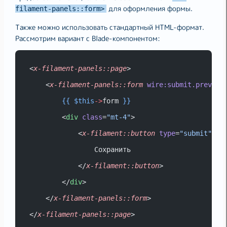
для оформления формы.
filament-panels::form>
Также можно использовать стандартный HTML-формат.
Рассмотрим вариант с Blade-компонентом:
<
x-filament-panels::page
>
    <
x-filament-panels::form
wire:submit.prevent
{{
$this
->
form 
}}
        <
div
class
=
"mt-4"
>
            <
x-filament::button
type
=
"submit"
>
                Сохранить
            </
x-filament::button
>
        </
div
>
    </
x-filament-panels::form
>
</
x-filament-panels::page
>