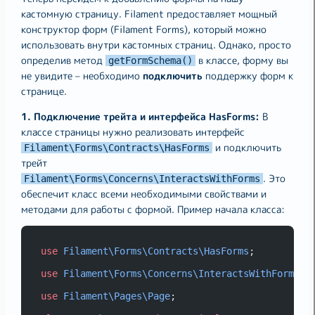
кастомную страницу. Filament предоставляет мощный
конструктор форм (Filament Forms), который можно
использовать внутри кастомных страниц. Однако, просто
определив метод
в классе, форму вы
getFormSchema()
не увидите – необходимо
подключить
поддержку форм к
странице.
1. Подключение трейта и интерфейса HasForms:
В
классе страницы нужно реализовать интерфейс
и подключить
Filament\Forms\Contracts\HasForms
трейт
. Это
Filament\Forms\Concerns\InteractsWithForms
обеспечит класс всеми необходимыми свойствами и
методами для работы с формой. Пример начала класса:
use
Filament\Forms\Contracts\HasForms
;
use
Filament\Forms\Concerns\InteractsWithForms
;
use
Filament\Pages\Page
;