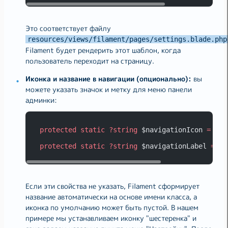
Это соответствует файлу
resources/views/filament/pages/settings.blade.php
Filament будет рендерить этот шаблон, когда
пользователь переходит на страницу.
Иконка и название в навигации (опционально):
вы
можете указать значок и метку для меню панели
админки:
protected
static
?string
 $navigationIcon 
=
'he
protected
static
?string
 $navigationLabel 
=
'Н
Если эти свойства не указать, Filament сформирует
название автоматически на основе имени класса, а
иконка по умолчанию может быть пустой. В нашем
примере мы устанавливаем иконку "шестеренка" и