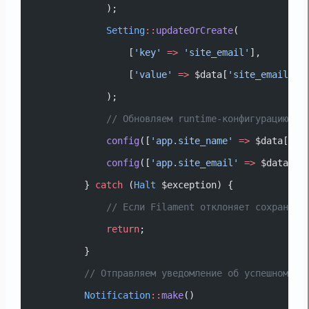
            );
Setting
::
updateOrCreate
(
                [
'key'
=>
'site_email'
],
                [
'value'
=>
 $data[
'site_email'
]]
            );
// Обновляем runtime-конфигурацию пр
config
([
'app.site_name'
=>
 $data[
'si
config
([
'app.site_email'
=>
 $data[
's
        } 
catch
 (
Halt
 $exception) {
// Если Filament отклоняет сохранени
return
;
        }
// Отправляем уведомление об успешном со
Notification
::
make
()