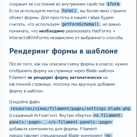
сохранит ее состояние во внутреннем свойстве
.
$form
Если используете метод
, вы более явно строите
form()
объект формы. Для простоты в нашем гайде будем
считать, что используем
, но важно
getFormSchema()
понимать, что
необходимо
реализовать HasForms +
InteractsWithForms независимо от выбранного способа.
Рендеринг формы в шаблоне
После того, как мы описали схему формы в классе, нужно
отобразить форму на странице через Blade-шаблон.
Filament
не рендерит форму автоматически
на
кастомной странице, поэтому мы вручную добавим
форму в шаблон.
Откройте файл
resources/views/filament/pages/settings.blade.php
(созданный Artisan’ом). Внутри обертки
<x-filament-
panels::page>...</x-filament-panels::page>
добавьте компоненты для формы. Filament
предоставляет специальный Blade-компонент
<x-