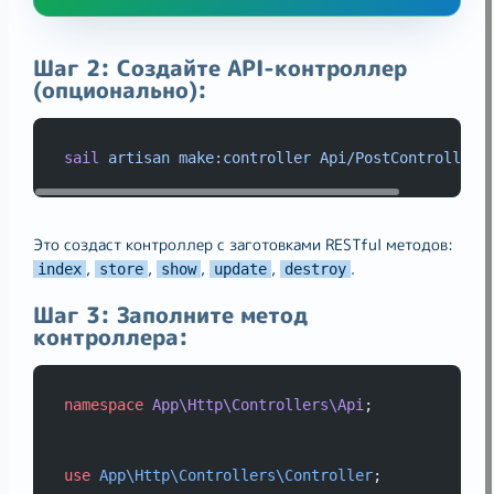
Шаг 2: Создайте API-контроллер
(опционально):
sail
artisan
make:controller
Api/PostController
Это создаст контроллер с заготовками RESTful методов:
,
,
,
,
.
index
store
show
update
destroy
Шаг 3: Заполните метод
контроллера:
namespace
App\Http\Controllers\Api
;
use
App\Http\Controllers\Controller
;