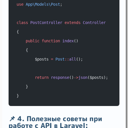
use
App\Models\Post
;
class
PostController
extends
Controller
{
public
function
index
()
    {
        $posts 
=
Post
::
all
();
return
response
()
->
json
($posts);
    }
}
📌 4. Полезные советы при
работе с API в Laravel: