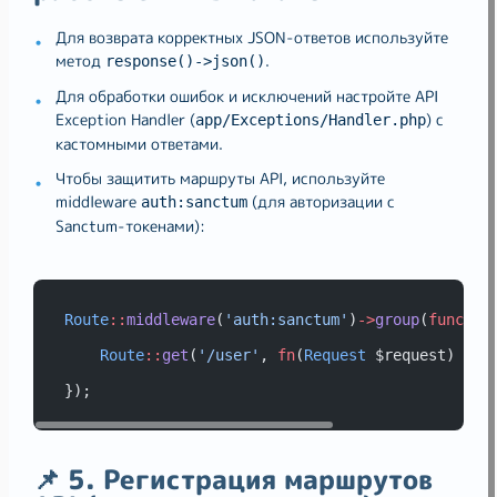
Для возврата корректных JSON-ответов используйте
метод
.
response()->json()
Для обработки ошибок и исключений настройте API
Exception Handler (
) с
app/Exceptions/Handler.php
кастомными ответами.
Чтобы защитить маршруты API, используйте
middleware
(для авторизации с
auth:sanctum
Sanctum-токенами):
Route
::
middleware
(
'auth:sanctum'
)
->
group
(
functio
Route
::
get
(
'/user'
, 
fn
(
Request
 $request) => 
});
📌 5. Регистрация маршрутов