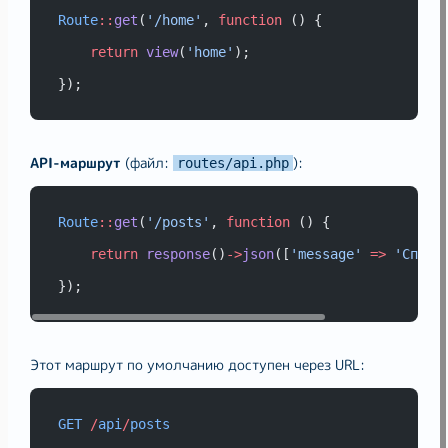
Route
::
get
(
'/home'
, 
function
 () {
return
view
(
'home'
);
});
API-маршрут
(файл:
):
routes/api.php
Route
::
get
(
'/posts'
, 
function
 () {
return
response
()
->
json
([
'message'
=>
'Списо
});
Этот маршрут по умолчанию доступен через URL:
GET
/
api
/
posts