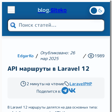
blog.
Siteko
Теги
Web-разработка
Опубликовано: 26
Laravel
PHP
Linux
EdgarKo
1989
мар 2025
Хостинг
VPS
Хостинг
VDS-VPS
API маршруты в Laravel 12
CSS
SEO
2 минуты на чтение
Laravel
PHP
Поделится в:
В Laravel 12 маршруты делятся на два основных типа: