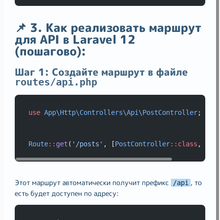
📌 3. Как реализовать маршрут
для API в Laravel 12
(пошагово):
Шаг 1: Создайте маршрут в файле
routes/api.php
use
App\Http\Controllers\Api\PostController
;
Route
::
get
(
'/posts'
, [
PostController
::class
, 
'in
Этот маршрут автоматически получит префикс
, то
/api
есть будет доступен по адресу: